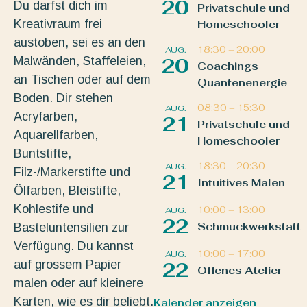
20
Du darfst dich im
Privatschule und
Kreativraum frei
Homeschooler
austoben, sei es an den
18:30
–
20:00
AUG.
Malwänden, Staffeleien,
20
Coachings
an Tischen oder auf dem
Quantenenergie
Boden. Dir stehen
08:30
–
15:30
AUG.
Acryfarben,
21
Privatschule und
Aquarellfarben,
Homeschooler
Buntstifte,
18:30
–
20:30
AUG.
Filz-/Markerstifte und
21
Intuitives Malen
Ölfarben, Bleistifte,
Kohlestife und
10:00
–
13:00
AUG.
22
Schmuckwerkstatt
Basteluntensilien zur
Verfügung. Du kannst
10:00
–
17:00
AUG.
auf grossem Papier
22
Offenes Atelier
malen oder auf kleinere
Karten, wie es dir beliebt.
Kalender anzeigen