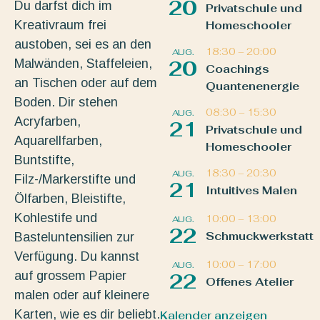
20
Du darfst dich im
Privatschule und
Kreativraum frei
Homeschooler
austoben, sei es an den
18:30
–
20:00
AUG.
Malwänden, Staffeleien,
20
Coachings
an Tischen oder auf dem
Quantenenergie
Boden. Dir stehen
08:30
–
15:30
AUG.
Acryfarben,
21
Privatschule und
Aquarellfarben,
Homeschooler
Buntstifte,
18:30
–
20:30
AUG.
Filz-/Markerstifte und
21
Intuitives Malen
Ölfarben, Bleistifte,
Kohlestife und
10:00
–
13:00
AUG.
22
Schmuckwerkstatt
Basteluntensilien zur
Verfügung. Du kannst
10:00
–
17:00
AUG.
auf grossem Papier
22
Offenes Atelier
malen oder auf kleinere
Karten, wie es dir beliebt.
Kalender anzeigen