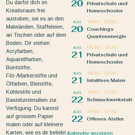
20
Du darfst dich im
Privatschule und
Kreativraum frei
Homeschooler
austoben, sei es an den
18:30
–
20:00
AUG.
Malwänden, Staffeleien,
20
Coachings
an Tischen oder auf dem
Quantenenergie
Boden. Dir stehen
08:30
–
15:30
AUG.
Acryfarben,
21
Privatschule und
Aquarellfarben,
Homeschooler
Buntstifte,
18:30
–
20:30
AUG.
Filz-/Markerstifte und
21
Intuitives Malen
Ölfarben, Bleistifte,
Kohlestife und
10:00
–
13:00
AUG.
22
Schmuckwerkstatt
Basteluntensilien zur
Verfügung. Du kannst
10:00
–
17:00
AUG.
auf grossem Papier
22
Offenes Atelier
malen oder auf kleinere
Karten, wie es dir beliebt.
Kalender anzeigen