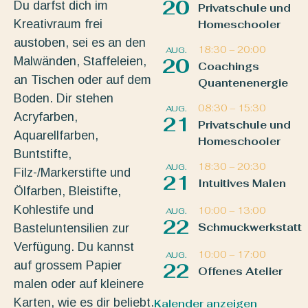
20
Du darfst dich im
Privatschule und
Kreativraum frei
Homeschooler
austoben, sei es an den
18:30
–
20:00
AUG.
Malwänden, Staffeleien,
20
Coachings
an Tischen oder auf dem
Quantenenergie
Boden. Dir stehen
08:30
–
15:30
AUG.
Acryfarben,
21
Privatschule und
Aquarellfarben,
Homeschooler
Buntstifte,
18:30
–
20:30
AUG.
Filz-/Markerstifte und
21
Intuitives Malen
Ölfarben, Bleistifte,
Kohlestife und
10:00
–
13:00
AUG.
22
Schmuckwerkstatt
Basteluntensilien zur
Verfügung. Du kannst
10:00
–
17:00
AUG.
auf grossem Papier
22
Offenes Atelier
malen oder auf kleinere
Karten, wie es dir beliebt.
Kalender anzeigen