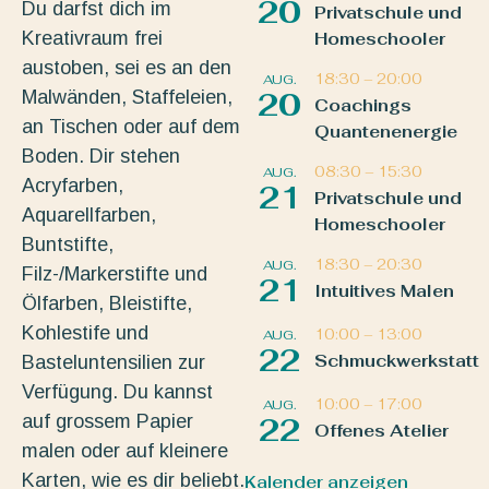
20
Du darfst dich im
Privatschule und
Kreativraum frei
Homeschooler
austoben, sei es an den
18:30
–
20:00
AUG.
Malwänden, Staffeleien,
20
Coachings
an Tischen oder auf dem
Quantenenergie
Boden. Dir stehen
08:30
–
15:30
AUG.
Acryfarben,
21
Privatschule und
Aquarellfarben,
Homeschooler
Buntstifte,
18:30
–
20:30
AUG.
Filz-/Markerstifte und
21
Intuitives Malen
Ölfarben, Bleistifte,
Kohlestife und
10:00
–
13:00
AUG.
22
Schmuckwerkstatt
Basteluntensilien zur
Verfügung. Du kannst
10:00
–
17:00
AUG.
auf grossem Papier
22
Offenes Atelier
malen oder auf kleinere
Karten, wie es dir beliebt.
Kalender anzeigen