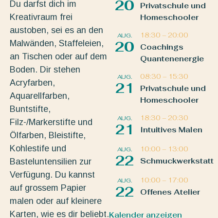
20
Du darfst dich im
Privatschule und
Kreativraum frei
Homeschooler
austoben, sei es an den
18:30
–
20:00
AUG.
Malwänden, Staffeleien,
20
Coachings
an Tischen oder auf dem
Quantenenergie
Boden. Dir stehen
08:30
–
15:30
AUG.
Acryfarben,
21
Privatschule und
Aquarellfarben,
Homeschooler
Buntstifte,
18:30
–
20:30
AUG.
Filz-/Markerstifte und
21
Intuitives Malen
Ölfarben, Bleistifte,
Kohlestife und
10:00
–
13:00
AUG.
22
Schmuckwerkstatt
Basteluntensilien zur
Verfügung. Du kannst
10:00
–
17:00
AUG.
auf grossem Papier
22
Offenes Atelier
malen oder auf kleinere
Karten, wie es dir beliebt.
Kalender anzeigen