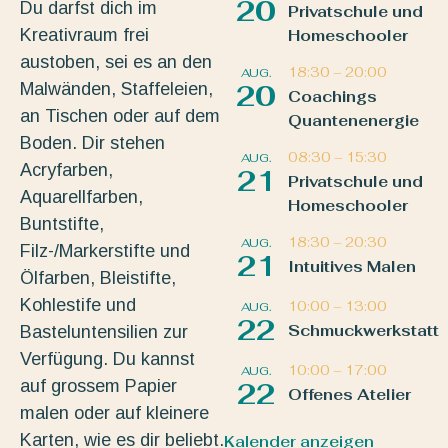
20
Du darfst dich im
Privatschule und
Kreativraum frei
Homeschooler
austoben, sei es an den
18:30
–
20:00
AUG.
Malwänden, Staffeleien,
20
Coachings
an Tischen oder auf dem
Quantenenergie
Boden. Dir stehen
08:30
–
15:30
AUG.
Acryfarben,
21
Privatschule und
Aquarellfarben,
Homeschooler
Buntstifte,
18:30
–
20:30
AUG.
Filz-/Markerstifte und
21
Intuitives Malen
Ölfarben, Bleistifte,
Kohlestife und
10:00
–
13:00
AUG.
22
Schmuckwerkstatt
Basteluntensilien zur
Verfügung. Du kannst
10:00
–
17:00
AUG.
auf grossem Papier
22
Offenes Atelier
malen oder auf kleinere
Karten, wie es dir beliebt.
Kalender anzeigen