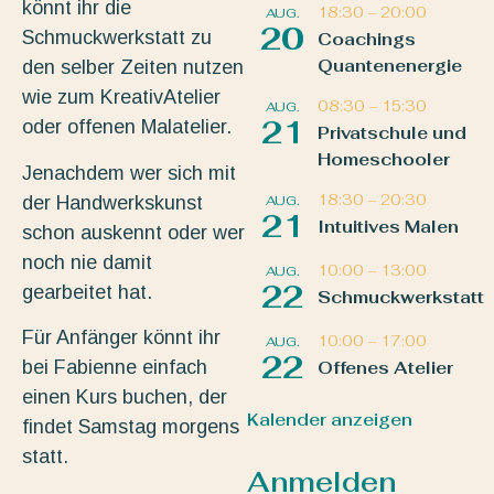
könnt ihr die
18:30
–
20:00
AUG.
20
Schmuckwerkstatt zu
Coachings
Quantenenergie
den selber Zeiten nutzen
wie zum KreativAtelier
08:30
–
15:30
AUG.
21
oder offenen Malatelier.
Privatschule und
Homeschooler
Jenachdem wer sich mit
18:30
–
20:30
der Handwerkskunst
AUG.
21
Intuitives Malen
schon auskennt oder wer
noch nie damit
10:00
–
13:00
AUG.
22
gearbeitet hat.
Schmuckwerkstatt
Für Anfänger könnt ihr
10:00
–
17:00
AUG.
22
bei Fabienne einfach
Offenes Atelier
einen Kurs buchen, der
Kalender anzeigen
findet Samstag morgens
statt.
Anmelden