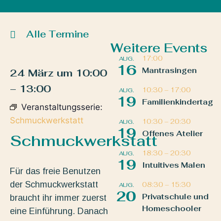
Alle Termine
Weitere Events
17:00
AUG.
16
Mantrasingen
24 März
um
10:00
–
13:00
10:30
–
17:00
AUG.
19
Familienkindertag
Veranstaltungsserie:
Schmuckwerkstatt
10:30
–
20:30
AUG.
19
Offenes Atelier
Schmuckwerkstatt
18:30
–
20:30
AUG.
19
Intuitives Malen
Für das freie Benutzen
der Schmuckwerkstatt
08:30
–
15:30
AUG.
20
Privatschule und
braucht ihr immer zuerst
Homeschooler
eine Einführung. Danach