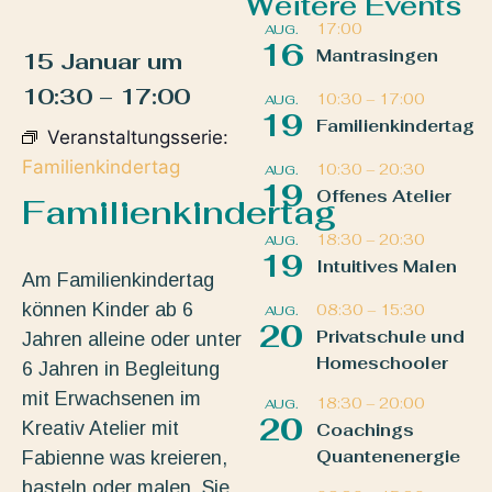
Weitere Events
17:00
AUG.
16
Mantrasingen
15 Januar
um
10:30
–
17:00
10:30
–
17:00
AUG.
19
Familienkindertag
Veranstaltungsserie:
Familienkindertag
10:30
–
20:30
AUG.
19
Offenes Atelier
Familienkindertag
18:30
–
20:30
AUG.
19
Intuitives Malen
Am Familienkindertag
können Kinder ab 6
08:30
–
15:30
AUG.
20
Privatschule und
Jahren alleine oder unter
Homeschooler
6 Jahren in Begleitung
mit Erwachsenen im
18:30
–
20:00
AUG.
20
Kreativ Atelier mit
Coachings
Quantenenergie
Fabienne was kreieren,
basteln oder malen. Sie