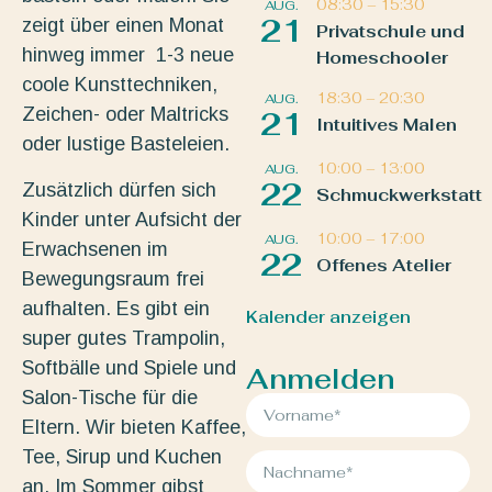
08:30
–
15:30
AUG.
21
zeigt über einen Monat
Privatschule und
hinweg immer 1-3 neue
Homeschooler
coole Kunsttechniken,
18:30
–
20:30
AUG.
Zeichen- oder Maltricks
21
Intuitives Malen
oder lustige Basteleien.
10:00
–
13:00
AUG.
22
Zusätzlich dürfen sich
Schmuckwerkstatt
Kinder unter Aufsicht der
10:00
–
17:00
AUG.
Erwachsenen im
22
Offenes Atelier
Bewegungsraum frei
aufhalten. Es gibt ein
Kalender anzeigen
super gutes Trampolin,
Softbälle und Spiele und
Anmelden
Salon-Tische für die
Eltern. Wir bieten Kaffee,
Tee, Sirup und Kuchen
an. Im Sommer gibst