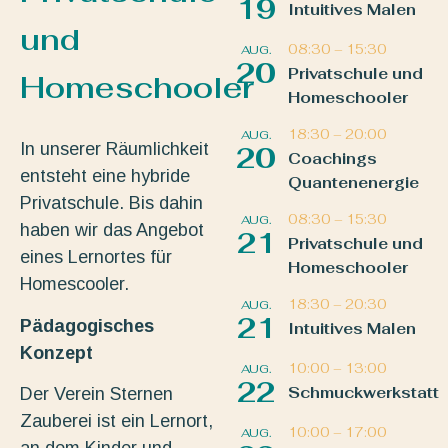
19
Intuitives Malen
und
08:30
–
15:30
AUG.
20
Privatschule und
Homeschooler
Homeschooler
18:30
–
20:00
AUG.
In unserer Räumlichkeit
20
Coachings
entsteht eine hybride
Quantenenergie
Privatschule. Bis dahin
08:30
–
15:30
AUG.
haben wir das Angebot
21
Privatschule und
eines Lernortes für
Homeschooler
Homescooler.
18:30
–
20:30
AUG.
21
Pädagogisches
Intuitives Malen
Konzept
10:00
–
13:00
AUG.
22
Schmuckwerkstatt
Der Verein Sternen
Zauberei ist ein Lernort,
10:00
–
17:00
AUG.