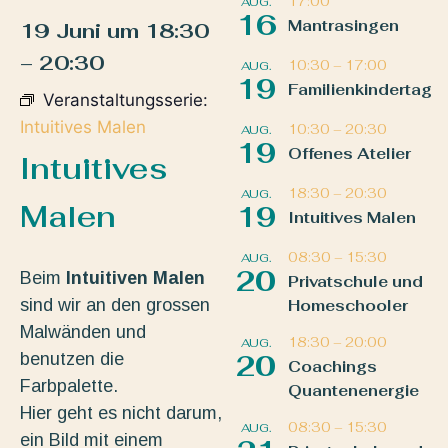
17:00
AUG.
16
Mantrasingen
19 Juni
um
18:30
–
20:30
10:30
–
17:00
AUG.
19
Familienkindertag
Veranstaltungsserie:
Intuitives Malen
10:30
–
20:30
AUG.
19
Offenes Atelier
Intuitives
18:30
–
20:30
AUG.
Malen
19
Intuitives Malen
08:30
–
15:30
AUG.
20
Beim
Intuitiven Malen
Privatschule und
sind wir an den grossen
Homeschooler
Malwänden und
18:30
–
20:00
AUG.
benutzen die
20
Coachings
Farbpalette.
Quantenenergie
Hier geht es nicht darum,
08:30
–
15:30
AUG.
ein Bild mit einem