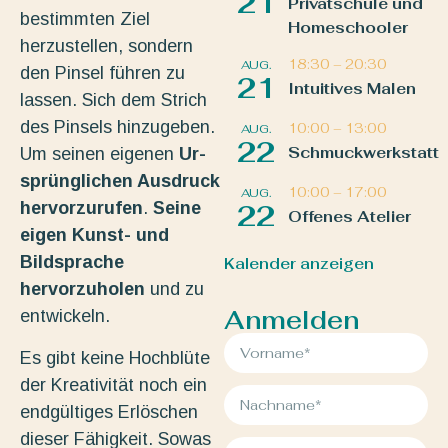
21
Privatschule und
bestimmten Ziel
Homeschooler
herzustellen, sondern
18:30
–
20:30
AUG.
den Pinsel führen zu
21
Intuitives Malen
lassen. Sich dem Strich
des Pinsels hinzugeben.
10:00
–
13:00
AUG.
22
Schmuckwerkstatt
Um seinen eigenen
Ur-
sprünglichen Ausdruck
10:00
–
17:00
AUG.
hervorzurufen
.
Seine
22
Offenes Atelier
eigen Kunst- und
Bildsprache
Kalender anzeigen
hervorzuholen
und zu
Anmelden
entwickeln.
Es gibt keine Hochblüte
der Kreativität noch ein
endgültiges Erlöschen
dieser Fähigkeit. Sowas