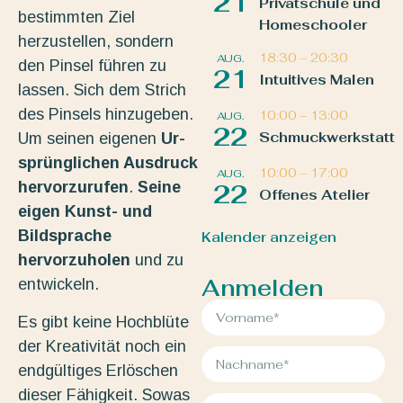
21
Privatschule und
bestimmten Ziel
Homeschooler
herzustellen, sondern
18:30
–
20:30
AUG.
den Pinsel führen zu
21
Intuitives Malen
lassen. Sich dem Strich
des Pinsels hinzugeben.
10:00
–
13:00
AUG.
22
Schmuckwerkstatt
Um seinen eigenen
Ur-
sprünglichen Ausdruck
10:00
–
17:00
AUG.
hervorzurufen
.
Seine
22
Offenes Atelier
eigen Kunst- und
Bildsprache
Kalender anzeigen
hervorzuholen
und zu
Anmelden
entwickeln.
Es gibt keine Hochblüte
der Kreativität noch ein
endgültiges Erlöschen
dieser Fähigkeit. Sowas