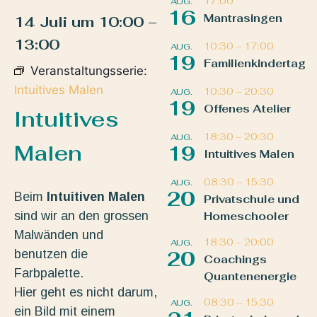
17:00
AUG.
16
Mantrasingen
14 Juli
um
10:00
–
13:00
10:30
–
17:00
AUG.
19
Familienkindertag
Veranstaltungsserie:
Intuitives Malen
10:30
–
20:30
AUG.
19
Offenes Atelier
Intuitives
18:30
–
20:30
AUG.
Malen
19
Intuitives Malen
08:30
–
15:30
AUG.
20
Beim
Intuitiven Malen
Privatschule und
sind wir an den grossen
Homeschooler
Malwänden und
18:30
–
20:00
AUG.
benutzen die
20
Coachings
Farbpalette.
Quantenenergie
Hier geht es nicht darum,
08:30
–
15:30
AUG.
ein Bild mit einem