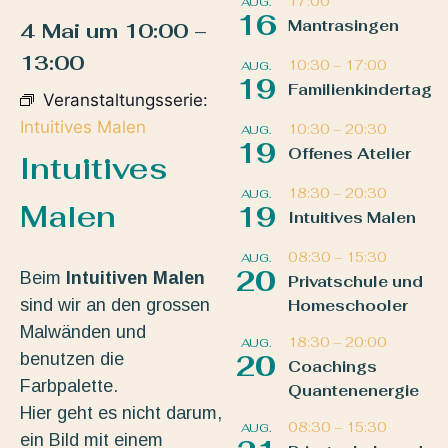
17:00
AUG.
16
Mantrasingen
4 Mai
um
10:00
–
13:00
10:30
–
17:00
AUG.
19
Familienkindertag
Veranstaltungsserie:
Intuitives Malen
10:30
–
20:30
AUG.
19
Offenes Atelier
Intuitives
18:30
–
20:30
AUG.
Malen
19
Intuitives Malen
08:30
–
15:30
AUG.
20
Beim
Intuitiven Malen
Privatschule und
sind wir an den grossen
Homeschooler
Malwänden und
18:30
–
20:00
AUG.
benutzen die
20
Coachings
Farbpalette.
Quantenenergie
Hier geht es nicht darum,
08:30
–
15:30
AUG.
ein Bild mit einem