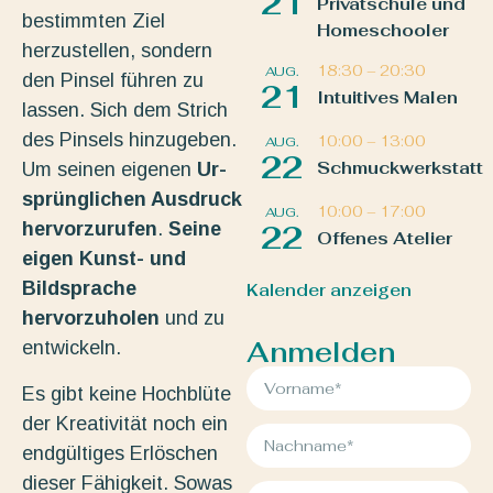
21
Privatschule und
bestimmten Ziel
Homeschooler
herzustellen, sondern
18:30
–
20:30
AUG.
den Pinsel führen zu
21
Intuitives Malen
lassen. Sich dem Strich
des Pinsels hinzugeben.
10:00
–
13:00
AUG.
22
Schmuckwerkstatt
Um seinen eigenen
Ur-
sprünglichen Ausdruck
10:00
–
17:00
AUG.
hervorzurufen
.
Seine
22
Offenes Atelier
eigen Kunst- und
Bildsprache
Kalender anzeigen
hervorzuholen
und zu
Anmelden
entwickeln.
Es gibt keine Hochblüte
der Kreativität noch ein
endgültiges Erlöschen
dieser Fähigkeit. Sowas