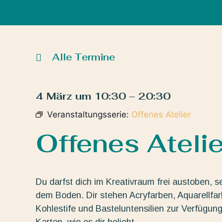
Alle Termine
4 März
um
10:30
–
20:30
Veranstaltungsserie:
Offenes Atelier
Offenes Atelie
Du darfst dich im Kreativraum frei austoben, s
dem Boden. Dir stehen Acryfarben, Aquarellfarbe
Kohlestife und Basteluntensilien zur Verfügun
Karten, wie es dir beliebt.