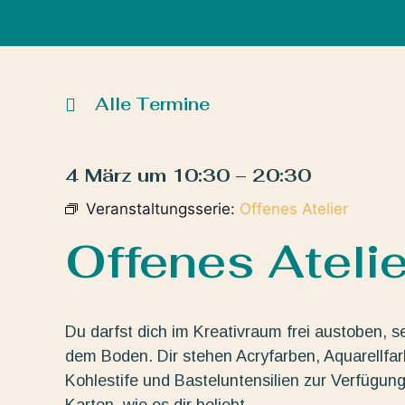
Alle Termine
4 März
um
10:30
–
20:30
Veranstaltungsserie:
Offenes Atelier
Offenes Atelie
Du darfst dich im Kreativraum frei austoben, s
dem Boden. Dir stehen Acryfarben, Aquarellfarbe
Kohlestife und Basteluntensilien zur Verfügun
Karten, wie es dir beliebt.