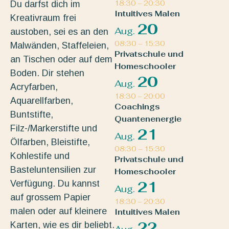
Du darfst dich im
18:30
–
20:30
Intuitives Malen
Kreativraum frei
20
Aug.
austoben, sei es an den
08:30
–
15:30
Malwänden, Staffeleien,
Privatschule und
an Tischen oder auf dem
Homeschooler
Boden. Dir stehen
20
Aug.
Acryfarben,
18:30
–
20:00
Aquarellfarben,
Coachings
Buntstifte,
Quantenenergie
Filz-/Markerstifte und
21
Aug.
Ölfarben, Bleistifte,
08:30
–
15:30
Kohlestife und
Privatschule und
Basteluntensilien zur
Homeschooler
Verfügung. Du kannst
21
Aug.
auf grossem Papier
18:30
–
20:30
malen oder auf kleinere
Intuitives Malen
22
Karten, wie es dir beliebt.