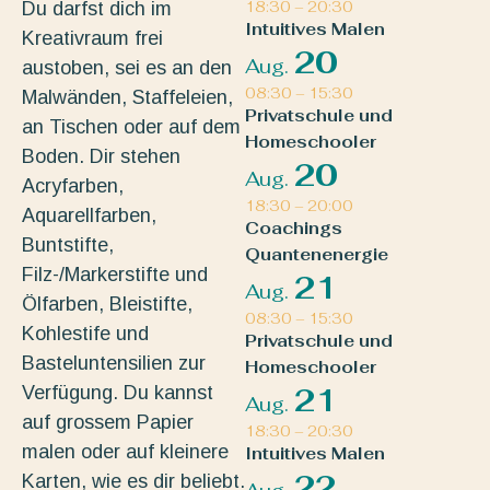
Du darfst dich im
18:30
–
20:30
Intuitives Malen
Kreativraum frei
20
Aug.
austoben, sei es an den
08:30
–
15:30
Malwänden, Staffeleien,
Privatschule und
an Tischen oder auf dem
Homeschooler
Boden. Dir stehen
20
Aug.
Acryfarben,
18:30
–
20:00
Aquarellfarben,
Coachings
Buntstifte,
Quantenenergie
Filz-/Markerstifte und
21
Aug.
Ölfarben, Bleistifte,
08:30
–
15:30
Kohlestife und
Privatschule und
Basteluntensilien zur
Homeschooler
Verfügung. Du kannst
21
Aug.
auf grossem Papier
18:30
–
20:30
malen oder auf kleinere
Intuitives Malen
22
Karten, wie es dir beliebt.