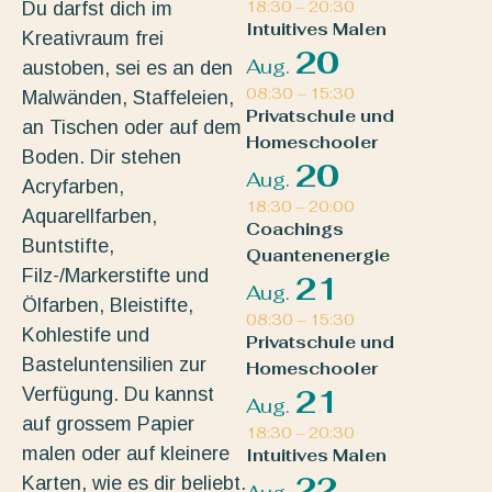
Du darfst dich im
18:30
–
20:30
Intuitives Malen
Kreativraum frei
20
Aug.
austoben, sei es an den
08:30
–
15:30
Malwänden, Staffeleien,
Privatschule und
an Tischen oder auf dem
Homeschooler
Boden. Dir stehen
20
Aug.
Acryfarben,
18:30
–
20:00
Aquarellfarben,
Coachings
Buntstifte,
Quantenenergie
Filz-/Markerstifte und
21
Aug.
Ölfarben, Bleistifte,
08:30
–
15:30
Kohlestife und
Privatschule und
Basteluntensilien zur
Homeschooler
Verfügung. Du kannst
21
Aug.
auf grossem Papier
18:30
–
20:30
malen oder auf kleinere
Intuitives Malen
22
Karten, wie es dir beliebt.