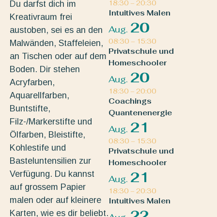
Du darfst dich im
18:30
–
20:30
Intuitives Malen
Kreativraum frei
20
Aug.
austoben, sei es an den
08:30
–
15:30
Malwänden, Staffeleien,
Privatschule und
an Tischen oder auf dem
Homeschooler
Boden. Dir stehen
20
Aug.
Acryfarben,
18:30
–
20:00
Aquarellfarben,
Coachings
Buntstifte,
Quantenenergie
Filz-/Markerstifte und
21
Aug.
Ölfarben, Bleistifte,
08:30
–
15:30
Kohlestife und
Privatschule und
Basteluntensilien zur
Homeschooler
Verfügung. Du kannst
21
Aug.
auf grossem Papier
18:30
–
20:30
malen oder auf kleinere
Intuitives Malen
22
Karten, wie es dir beliebt.