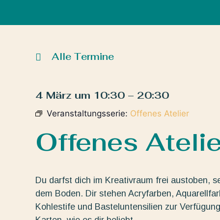
Alle Termine
4 März
um
10:30
–
20:30
Veranstaltungsserie:
Offenes Atelier
Offenes Atelie
Du darfst dich im Kreativraum frei austoben, s
dem Boden. Dir stehen Acryfarben, Aquarellfarbe
Kohlestife und Basteluntensilien zur Verfügun
Karten, wie es dir beliebt.