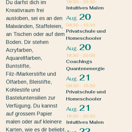
Du darfst dich im
18:30
–
20:30
Intuitives Malen
Kreativraum frei
20
Aug.
austoben, sei es an den
08:30
–
15:30
Malwänden, Staffeleien,
Privatschule und
an Tischen oder auf dem
Homeschooler
Boden. Dir stehen
20
Aug.
Acryfarben,
18:30
–
20:00
Aquarellfarben,
Coachings
Buntstifte,
Quantenenergie
Filz-/Markerstifte und
21
Aug.
Ölfarben, Bleistifte,
08:30
–
15:30
Kohlestife und
Privatschule und
Basteluntensilien zur
Homeschooler
Verfügung. Du kannst
21
Aug.
auf grossem Papier
18:30
–
20:30
malen oder auf kleinere
Intuitives Malen
22
Karten, wie es dir beliebt.