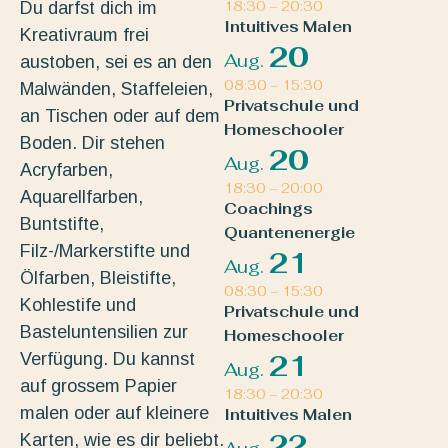
Du darfst dich im
18:30
–
20:30
Intuitives Malen
Kreativraum frei
20
Aug.
austoben, sei es an den
08:30
–
15:30
Malwänden, Staffeleien,
Privatschule und
an Tischen oder auf dem
Homeschooler
Boden. Dir stehen
20
Aug.
Acryfarben,
18:30
–
20:00
Aquarellfarben,
Coachings
Buntstifte,
Quantenenergie
Filz-/Markerstifte und
21
Aug.
Ölfarben, Bleistifte,
08:30
–
15:30
Kohlestife und
Privatschule und
Basteluntensilien zur
Homeschooler
Verfügung. Du kannst
21
Aug.
auf grossem Papier
18:30
–
20:30
malen oder auf kleinere
Intuitives Malen
22
Karten, wie es dir beliebt.